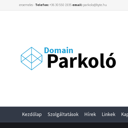
eroemeles -
Telefon:
+36 30 550 1935
email:
parkolo@byte.hu
Kezdőlap
Szolgáltatások
Hírek
Linkek
Ka