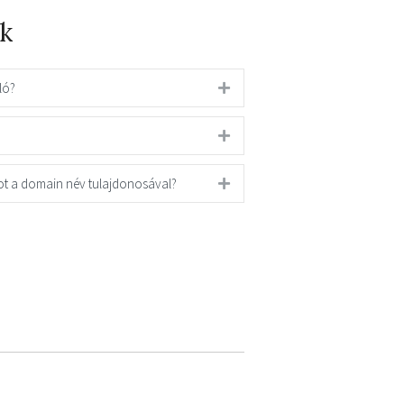
k
ló?
ot a domain név tulajdonosával?