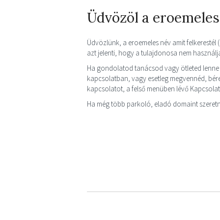
Üdvözöl a eroemeles
Üdvözlünk, a eroemeles név amit felkerestél 
azt jelenti, hogy a tulajdonosa nem használ
Ha gondolatod tanácsod vagy ötleted lenne
kapcsolatban, vagy esetleg megvennéd, bérel
kapcsolatot, a felső menüben lévő Kapcsola
Ha még több parkoló, eladó domaint szeretn