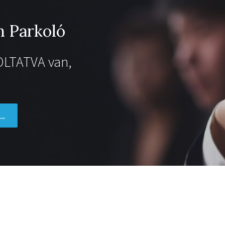
 Parkoló
OLTATVA van,
..