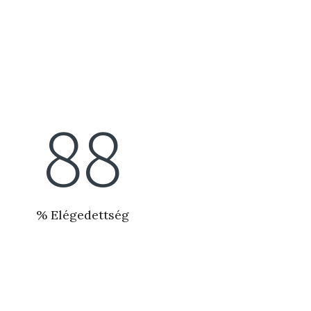
99
% Elégedettség