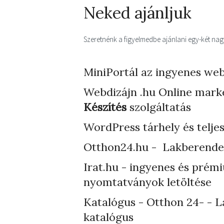
Neked ajánljuk
Szeretnénk a figyelmedbe ajánlani egy-két nagyo
MiniPortál az ingyenes web
Webdizájn
.hu Online mark
Készítés
szolgáltatás
WordPress tárhely
és telje
Otthon24.hu - Lakberende
Irat.hu - ingyenes és prém
nyomtatványok letöltése
Katalógus - Otthon 24- - L
katalógus