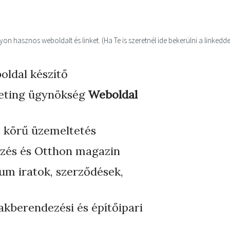
n hasznos weboldalt és linket. (Ha Te is szeretnél ide bekerülni a linkedde
oldal készítő
eting ügynökség
Weboldal
s körű üzemeltetés
zés és Otthon magazin
ium iratok, szerződések,
akberendezési és építőipari