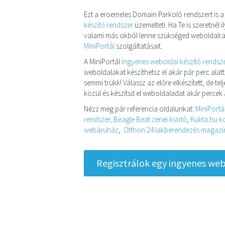
Ezt a eroemeles Domain Parkoló rendszert is 
készítő rendszer
üzemelteti. Ha Te is szeretnél
valami más okból lenne szükséged weboldalra
MiniPortál
szolgáltatásait.
A MiniPortál
ingyenes weboldal készítő rendsz
weboldalakat készíthetsz el akár pár perc alatt
semmi trükk! Válassz az előre elkészített, de t
közül és készítsd el weboldaladat akár percek a
Nézz meg pár referencia oldalunkat:
MiniPortá
rendszer,
Beagle Beat zenei kiadó
,
Kukta.hu ko
webáruház
,
Otthon 24 lakberendezés magazin 
Regisztrálok egy ingyenes webo