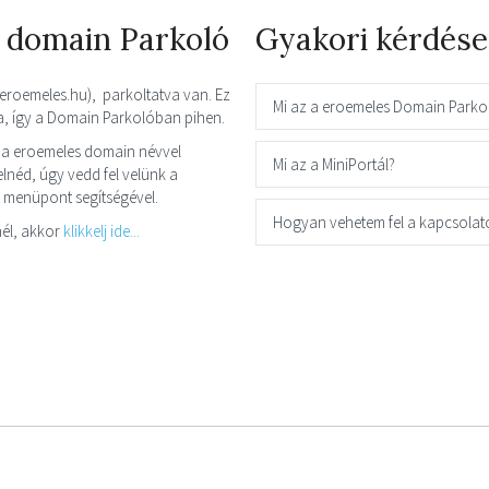
 domain Parkoló
Gyakori kérdése
(eroemeles.hu), parkoltatva van. Ez
Mi az a eroemeles Domain Parko
ja, így a Domain Parkolóban pihen.
 a eroemeles domain névvel
Mi az a MiniPortál?
néd, úgy vedd fel velünk a
t menüpont segítségével.
Hogyan vehetem fel a kapcsolat
él, akkor
klikkelj ide...