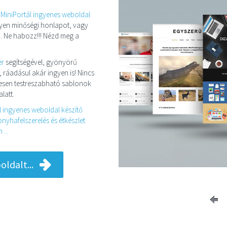
a
MiniPortál ingyenes weboldal
 ilyen minőségi honlapot, vagy
. Ne habozz!!! Nézd meg a
er
segítségével, gyönyörű
, ráadásul akár ingyen is! Nincs
eljesen testreszabható sablonok
latt.
l ingyenes weboldal készítő
nyhafelszerelés és étkészlet
...
ldalt...