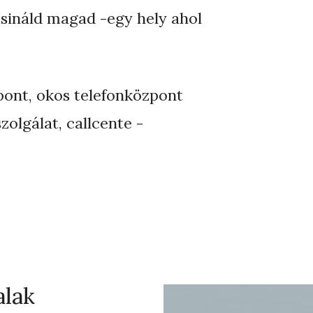
csináld magad -egy hely ahol
pont, okos telefonközpont
zolgálat, callcente -
alak